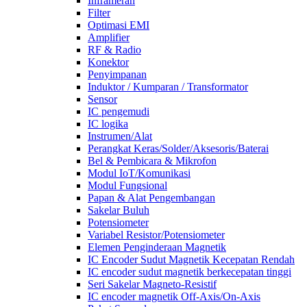
Inframerah
Filter
Optimasi EMI
Amplifier
RF & Radio
Konektor
Penyimpanan
Induktor / Kumparan / Transformator
Sensor
IC pengemudi
IC logika
Instrumen/Alat
Perangkat Keras/Solder/Aksesoris/Baterai
Bel & Pembicara & Mikrofon
Modul IoT/Komunikasi
Modul Fungsional
Papan & Alat Pengembangan
Sakelar Buluh
Potensiometer
Variabel Resistor/Potensiometer
Elemen Penginderaan Magnetik
IC Encoder Sudut Magnetik Kecepatan Rendah
IC encoder sudut magnetik berkecepatan tinggi
Seri Sakelar Magneto-Resistif
IC encoder magnetik Off-Axis/On-Axis