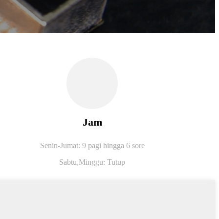
Jam
Senin-Jumat: 9 pagi hingga 6 sore
Sabtu,
Minggu: Tutup