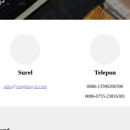
Surel
Telepon
sales@ronghuayxf.com
0086-13590206596
0086-0755-23816381