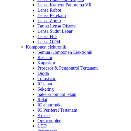
Lensa Kamera Panorama VR
Lensa Robot
Lensa Perekam
Lensa Zoom
Tanpa Lensa Distorsi
Lensa Sudut Lebar
Lensa HD
Lensa OEM
Komponen elektronik
Semua Komponen Elektronik
Resistor
Kapasitor
Prosesor & Pengontrol Tertanam
Dioda
Transistor
IC daya
Sekering
Sakelar tombol tekan
Relai
IC antarmuka
IC Periferal Tertanam
Kristal
Optocoupler
LED