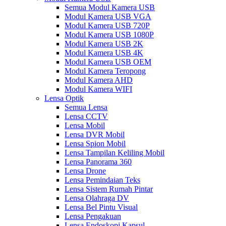
Semua Modul Kamera USB
Modul Kamera USB VGA
Modul Kamera USB 720P
Modul Kamera USB 1080P
Modul Kamera USB 2K
Modul Kamera USB 4K
Modul Kamera USB OEM
Modul Kamera Teropong
Modul Kamera AHD
Modul Kamera WIFI
Lensa Optik
Semua Lensa
Lensa CCTV
Lensa Mobil
Lensa DVR Mobil
Lensa Spion Mobil
Lensa Tampilan Keliling Mobil
Lensa Panorama 360
Lensa Drone
Lensa Pemindaian Teks
Lensa Sistem Rumah Pintar
Lensa Olahraga DV
Lensa Bel Pintu Visual
Lensa Pengakuan
Lensa Endoskopi Kapsul