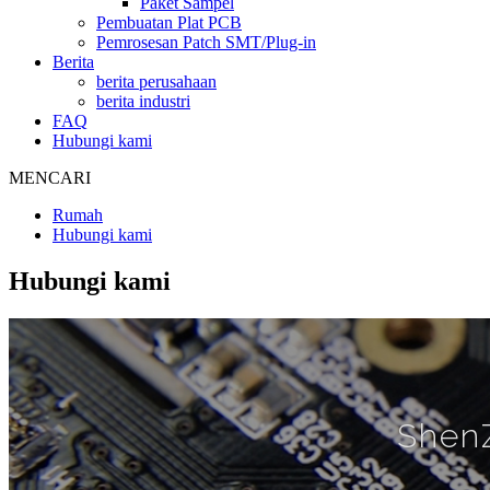
Paket Sampel
Pembuatan Plat PCB
Pemrosesan Patch SMT/Plug-in
Berita
berita perusahaan
berita industri
FAQ
Hubungi kami
MENCARI
Rumah
Hubungi kami
Hubungi kami
Shen