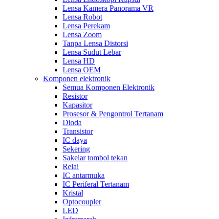
Lensa Kamera Panorama VR
Lensa Robot
Lensa Perekam
Lensa Zoom
Tanpa Lensa Distorsi
Lensa Sudut Lebar
Lensa HD
Lensa OEM
Komponen elektronik
Semua Komponen Elektronik
Resistor
Kapasitor
Prosesor & Pengontrol Tertanam
Dioda
Transistor
IC daya
Sekering
Sakelar tombol tekan
Relai
IC antarmuka
IC Periferal Tertanam
Kristal
Optocoupler
LED