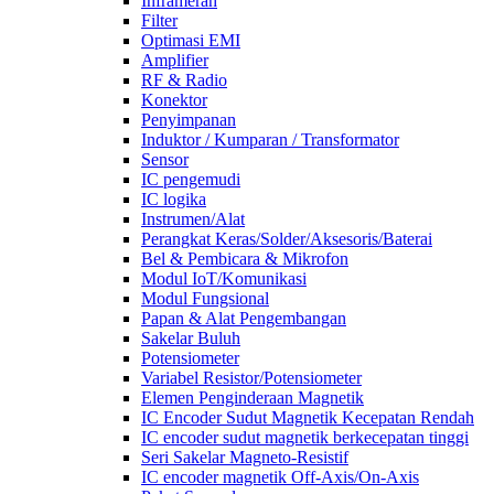
Inframerah
Filter
Optimasi EMI
Amplifier
RF & Radio
Konektor
Penyimpanan
Induktor / Kumparan / Transformator
Sensor
IC pengemudi
IC logika
Instrumen/Alat
Perangkat Keras/Solder/Aksesoris/Baterai
Bel & Pembicara & Mikrofon
Modul IoT/Komunikasi
Modul Fungsional
Papan & Alat Pengembangan
Sakelar Buluh
Potensiometer
Variabel Resistor/Potensiometer
Elemen Penginderaan Magnetik
IC Encoder Sudut Magnetik Kecepatan Rendah
IC encoder sudut magnetik berkecepatan tinggi
Seri Sakelar Magneto-Resistif
IC encoder magnetik Off-Axis/On-Axis