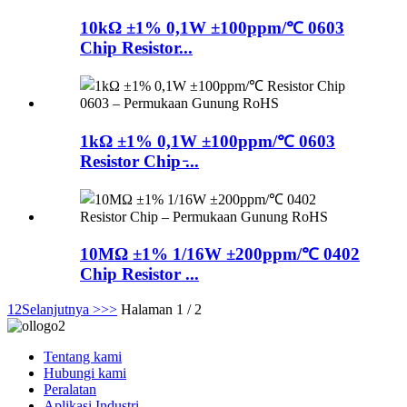
10kΩ ±1% 0,1W ±100ppm/℃ 0603
Chip Resistor...
1kΩ ±1% 0,1W ±100ppm/℃ 0603
Resistor Chip ̵...
10MΩ ±1% 1/16W ±200ppm/℃ 0402
Chip Resistor ...
1
2
Selanjutnya >
>>
Halaman 1 / 2
Tentang kami
Hubungi kami
Peralatan
Aplikasi Industri