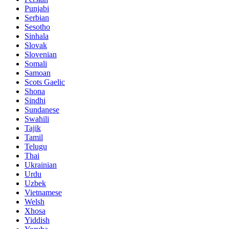
Punjabi
Serbian
Sesotho
Sinhala
Slovak
Slovenian
Somali
Samoan
Scots Gaelic
Shona
Sindhi
Sundanese
Swahili
Tajik
Tamil
Telugu
Thai
Ukrainian
Urdu
Uzbek
Vietnamese
Welsh
Xhosa
Yiddish