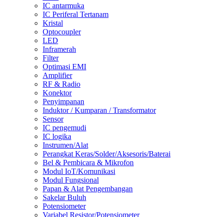
IC antarmuka
IC Periferal Tertanam
Kristal
Optocoupler
LED
Inframerah
Filter
Optimasi EMI
Amplifier
RF & Radio
Konektor
Penyimpanan
Induktor / Kumparan / Transformator
Sensor
IC pengemudi
IC logika
Instrumen/Alat
Perangkat Keras/Solder/Aksesoris/Baterai
Bel & Pembicara & Mikrofon
Modul IoT/Komunikasi
Modul Fungsional
Papan & Alat Pengembangan
Sakelar Buluh
Potensiometer
Variabel Resistor/Potensiometer