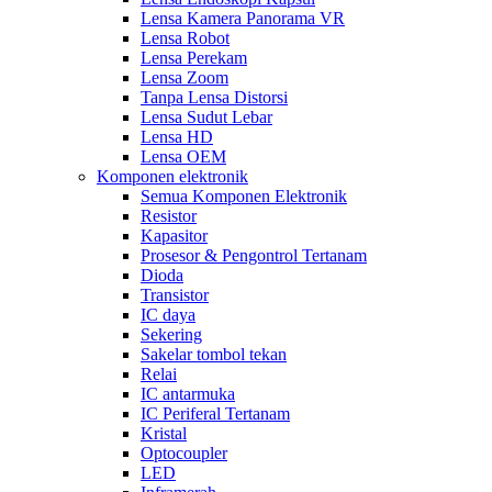
Lensa Kamera Panorama VR
Lensa Robot
Lensa Perekam
Lensa Zoom
Tanpa Lensa Distorsi
Lensa Sudut Lebar
Lensa HD
Lensa OEM
Komponen elektronik
Semua Komponen Elektronik
Resistor
Kapasitor
Prosesor & Pengontrol Tertanam
Dioda
Transistor
IC daya
Sekering
Sakelar tombol tekan
Relai
IC antarmuka
IC Periferal Tertanam
Kristal
Optocoupler
LED