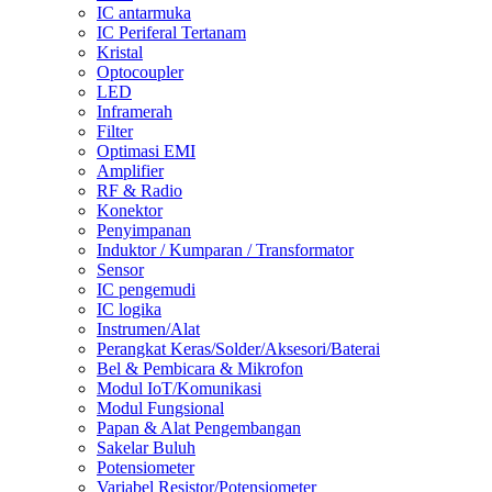
IC antarmuka
IC Periferal Tertanam
Kristal
Optocoupler
LED
Inframerah
Filter
Optimasi EMI
Amplifier
RF & Radio
Konektor
Penyimpanan
Induktor / Kumparan / Transformator
Sensor
IC pengemudi
IC logika
Instrumen/Alat
Perangkat Keras/Solder/Aksesori/Baterai
Bel & Pembicara & Mikrofon
Modul IoT/Komunikasi
Modul Fungsional
Papan & Alat Pengembangan
Sakelar Buluh
Potensiometer
Variabel Resistor/Potensiometer