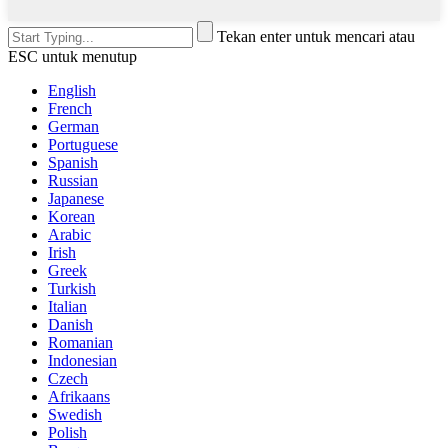
Tekan enter untuk mencari atau
ESC untuk menutup
English
French
German
Portuguese
Spanish
Russian
Japanese
Korean
Arabic
Irish
Greek
Turkish
Italian
Danish
Romanian
Indonesian
Czech
Afrikaans
Swedish
Polish