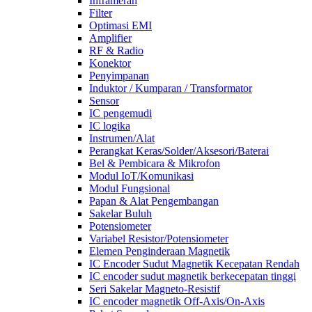
Inframerah
Filter
Optimasi EMI
Amplifier
RF & Radio
Konektor
Penyimpanan
Induktor / Kumparan / Transformator
Sensor
IC pengemudi
IC logika
Instrumen/Alat
Perangkat Keras/Solder/Aksesori/Baterai
Bel & Pembicara & Mikrofon
Modul IoT/Komunikasi
Modul Fungsional
Papan & Alat Pengembangan
Sakelar Buluh
Potensiometer
Variabel Resistor/Potensiometer
Elemen Penginderaan Magnetik
IC Encoder Sudut Magnetik Kecepatan Rendah
IC encoder sudut magnetik berkecepatan tinggi
Seri Sakelar Magneto-Resistif
IC encoder magnetik Off-Axis/On-Axis