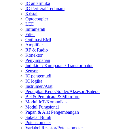
IC antarmuka
IC Periferal Tertanam
Kristal
Optocoupler
LED
Inframerah
Filter
Optimasi EMI
Amplifier
RF & Radio
Konektor
Penyimpanan
Induktor / Kumparan / Transformator
Sensor
IC pengemudi
IC logika
Instrumen/Alat
Perangkat Keras/Solder/Aksesori/Baterai
Bel & Pembicara & Mikrofon
Modul IoT/Komunikasi
Modul Fungsional
Papan & Alat Pengembangan
Sakelar Buluh
Potensiometer
Variabel Resistor/Potensiometer