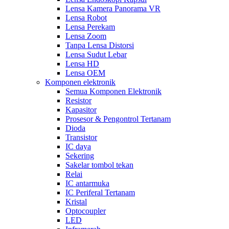
Lensa Kamera Panorama VR
Lensa Robot
Lensa Perekam
Lensa Zoom
Tanpa Lensa Distorsi
Lensa Sudut Lebar
Lensa HD
Lensa OEM
Komponen elektronik
Semua Komponen Elektronik
Resistor
Kapasitor
Prosesor & Pengontrol Tertanam
Dioda
Transistor
IC daya
Sekering
Sakelar tombol tekan
Relai
IC antarmuka
IC Periferal Tertanam
Kristal
Optocoupler
LED