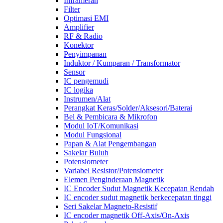
Inframerah
Filter
Optimasi EMI
Amplifier
RF & Radio
Konektor
Penyimpanan
Induktor / Kumparan / Transformator
Sensor
IC pengemudi
IC logika
Instrumen/Alat
Perangkat Keras/Solder/Aksesori/Baterai
Bel & Pembicara & Mikrofon
Modul IoT/Komunikasi
Modul Fungsional
Papan & Alat Pengembangan
Sakelar Buluh
Potensiometer
Variabel Resistor/Potensiometer
Elemen Penginderaan Magnetik
IC Encoder Sudut Magnetik Kecepatan Rendah
IC encoder sudut magnetik berkecepatan tinggi
Seri Sakelar Magneto-Resistif
IC encoder magnetik Off-Axis/On-Axis