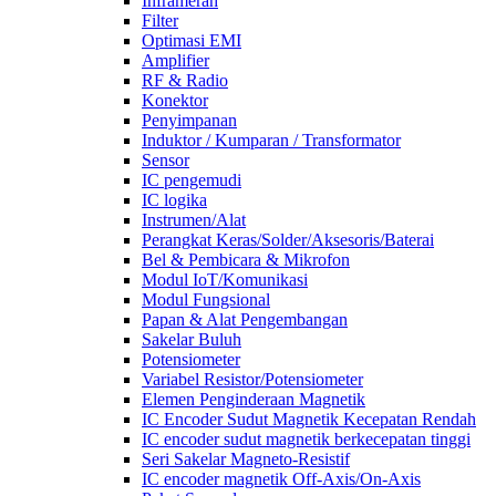
Inframerah
Filter
Optimasi EMI
Amplifier
RF & Radio
Konektor
Penyimpanan
Induktor / Kumparan / Transformator
Sensor
IC pengemudi
IC logika
Instrumen/Alat
Perangkat Keras/Solder/Aksesoris/Baterai
Bel & Pembicara & Mikrofon
Modul IoT/Komunikasi
Modul Fungsional
Papan & Alat Pengembangan
Sakelar Buluh
Potensiometer
Variabel Resistor/Potensiometer
Elemen Penginderaan Magnetik
IC Encoder Sudut Magnetik Kecepatan Rendah
IC encoder sudut magnetik berkecepatan tinggi
Seri Sakelar Magneto-Resistif
IC encoder magnetik Off-Axis/On-Axis