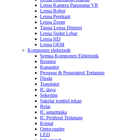
Lensa Kamera Panorama VR
Lensa Robot
Lensa Perekam
Lensa Zoom
Tanpa Lensa Distorsi
Lensa Sudut Lebar
Lensa HD
Lensa OEM
Komponen elektronik
Semua Komponen Elektronik
Resistor
Kapasitor
Prosesor & Pengontrol Tertanam
Dioda
Transistor
IC daya
Sekering
Sakelar tombol tekan
Relai
IC antarmuka
IC Periferal Tertanam
Kristal
Optocoupler
LED