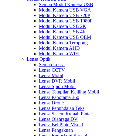
Semua Modul Kamera USB
Modul Kamera USB VGA
Modul Kamera USB 720P
Modul Kamera USB 1080P
Modul Kamera USB 2K
Modul Kamera USB 4K
Modul Kamera USB OEM
Modul Kamera Teropong
Modul Kamera AHD
Modul Kamera WIFI
Lensa Optik
Semua Lensa
Lensa CCTV
Lensa Mobil
Lensa DVR Mobil
Lensa Spion Mobil
Lensa Tampilan Keliling Mobil
Lensa Panorama 360
Lensa Drone
Lensa Pemindaian Teks
Lensa Sistem Rumah Pintar
Lensa Olahraga DV
Lensa Bel Pintu Visual
Lensa Pengakuan
Lensa Endoskopi Kapsul