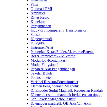
Inframerah
Filter
Optimasi EMI
Amplifier
RF & Radio
Konektor
Penyimpanan
Induktor / Kumparan / Transformator
Sensor
IC pengemudi
IC logika
Instrumen/Alat
Perangkat Keras/Solder/Aksesoris/Baterai
Bel & Pembicara & Mikrofon
Modul IoT/Komunikasi
Modul Fungsional
Papan & Alat Pengembangan
Sakelar Buluh
Potensiometer
Variabel Resistor/Potensiometer
Elemen Penginderaan Magnetik
IC Encoder Sudut Magnetik Kecepatan Rendah
IC encoder sudut magnetik berkecepatan tinggi
Seri Sakelar Magneto-Resistif
IC encoder magnetik Off-Axis/On-Axis