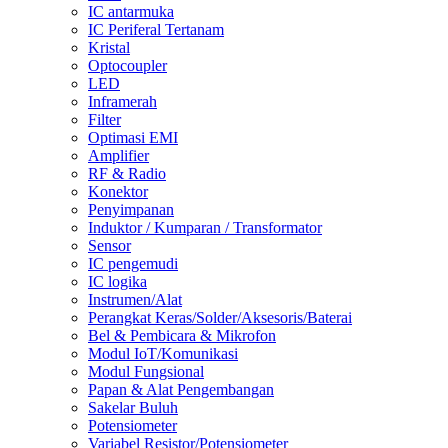
IC antarmuka
IC Periferal Tertanam
Kristal
Optocoupler
LED
Inframerah
Filter
Optimasi EMI
Amplifier
RF & Radio
Konektor
Penyimpanan
Induktor / Kumparan / Transformator
Sensor
IC pengemudi
IC logika
Instrumen/Alat
Perangkat Keras/Solder/Aksesoris/Baterai
Bel & Pembicara & Mikrofon
Modul IoT/Komunikasi
Modul Fungsional
Papan & Alat Pengembangan
Sakelar Buluh
Potensiometer
Variabel Resistor/Potensiometer