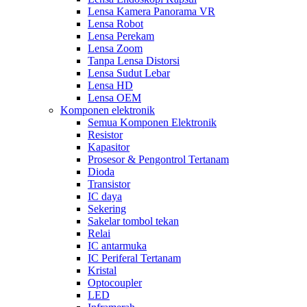
Lensa Kamera Panorama VR
Lensa Robot
Lensa Perekam
Lensa Zoom
Tanpa Lensa Distorsi
Lensa Sudut Lebar
Lensa HD
Lensa OEM
Komponen elektronik
Semua Komponen Elektronik
Resistor
Kapasitor
Prosesor & Pengontrol Tertanam
Dioda
Transistor
IC daya
Sekering
Sakelar tombol tekan
Relai
IC antarmuka
IC Periferal Tertanam
Kristal
Optocoupler
LED