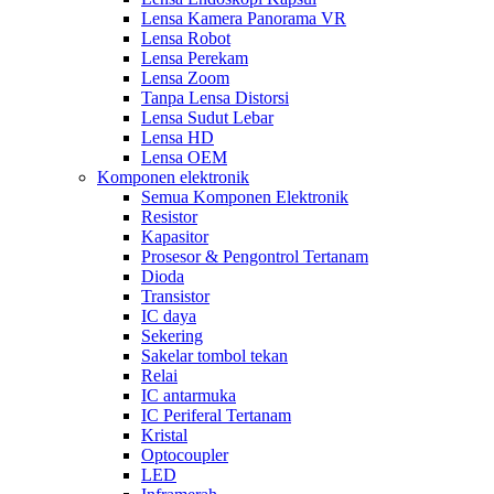
Lensa Kamera Panorama VR
Lensa Robot
Lensa Perekam
Lensa Zoom
Tanpa Lensa Distorsi
Lensa Sudut Lebar
Lensa HD
Lensa OEM
Komponen elektronik
Semua Komponen Elektronik
Resistor
Kapasitor
Prosesor & Pengontrol Tertanam
Dioda
Transistor
IC daya
Sekering
Sakelar tombol tekan
Relai
IC antarmuka
IC Periferal Tertanam
Kristal
Optocoupler
LED