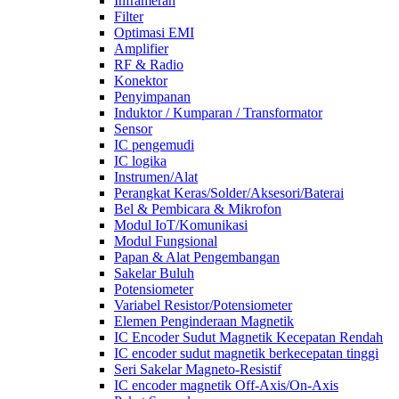
Inframerah
Filter
Optimasi EMI
Amplifier
RF & Radio
Konektor
Penyimpanan
Induktor / Kumparan / Transformator
Sensor
IC pengemudi
IC logika
Instrumen/Alat
Perangkat Keras/Solder/Aksesori/Baterai
Bel & Pembicara & Mikrofon
Modul IoT/Komunikasi
Modul Fungsional
Papan & Alat Pengembangan
Sakelar Buluh
Potensiometer
Variabel Resistor/Potensiometer
Elemen Penginderaan Magnetik
IC Encoder Sudut Magnetik Kecepatan Rendah
IC encoder sudut magnetik berkecepatan tinggi
Seri Sakelar Magneto-Resistif
IC encoder magnetik Off-Axis/On-Axis