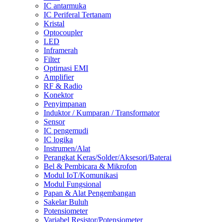
IC antarmuka
IC Periferal Tertanam
Kristal
Optocoupler
LED
Inframerah
Filter
Optimasi EMI
Amplifier
RF & Radio
Konektor
Penyimpanan
Induktor / Kumparan / Transformator
Sensor
IC pengemudi
IC logika
Instrumen/Alat
Perangkat Keras/Solder/Aksesori/Baterai
Bel & Pembicara & Mikrofon
Modul IoT/Komunikasi
Modul Fungsional
Papan & Alat Pengembangan
Sakelar Buluh
Potensiometer
Variabel Resistor/Potensiometer