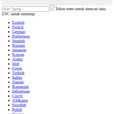
Tekan enter untuk mencari atau
ESC untuk menutup
English
French
German
Portuguese
Spanish
Russian
Japanese
Korean
Arabic
Irish
Greek
Turkish
Italian
Danish
Romanian
Indonesian
Czech
Afrikaans
Swedish
Polish