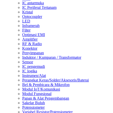
IC antarmuka
IC Periferal Tertanam
Kristal
Optocoupler
LED
Inframerah
Filter
Optimasi EMI
Amplifier
RF & Radio
Konektor
Penyimpanan
Induktor / Kumparan / Transformator
Sensor
IC pengemudi
IC logika
Instrumen/Alat
Perangkat Keras/Solder/Aksesoris/Baterai
Bel & Pembicara & Mikrofon
Modul IoT/Komunikasi
Modul Fungsional
Papan & Alat Pengembangan
Sakelar Buluh
Potensiometer
Variabel Resistor/Potensiometer