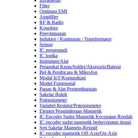
Inframerah
Filter
Optimasi EMI
Amplifier
RF & Radio
Konektor
Penyimpanan
Induktor / Kumparan / Transformator
Sensor
IC pengemudi
IC logika
Instrumen/Alat
Perangkat Keras/Solder/Aksesoris/Baterai
Bel & Pembicara & Mikrofon
Modul IoT/Komunikasi
Modul Fungsional
Papan & Alat Pengembangan
Sakelar Buluh
Potensiometer
Variabel Resistor/Potensiometer
Elemen Penginderaan Magnetik
IC Encoder Sudut Magnetik Kecepatan Rendah
IC encoder sudut magnetik berkecepatan tinggi
Seri Sakelar Magneto-Resistif
IC encoder magnetik Off-Axis/On-Axis