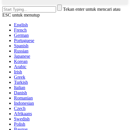
Tekan enter untuk mencari atau
ESC untuk menutup
English
French
German
Portuguese
Spanish
Russian
Japanese
Korean
Arabic
Irish
Greek
Turkish
Italian
Danish
Romanian
Indonesian
Czech
Afrikaans
Swedish
Polish
Basque