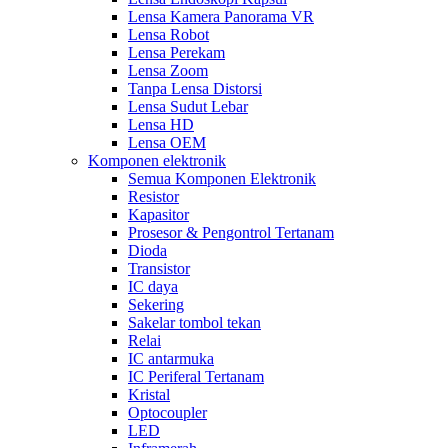
Lensa Kamera Panorama VR
Lensa Robot
Lensa Perekam
Lensa Zoom
Tanpa Lensa Distorsi
Lensa Sudut Lebar
Lensa HD
Lensa OEM
Komponen elektronik
Semua Komponen Elektronik
Resistor
Kapasitor
Prosesor & Pengontrol Tertanam
Dioda
Transistor
IC daya
Sekering
Sakelar tombol tekan
Relai
IC antarmuka
IC Periferal Tertanam
Kristal
Optocoupler
LED