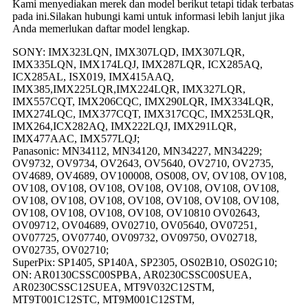
Kami menyediakan merek dan model berikut tetapi tidak terbatas
pada ini.Silakan hubungi kami untuk informasi lebih lanjut jika
Anda memerlukan daftar model lengkap.
SONY: IMX323LQN, IMX307LQD, IMX307LQR,
IMX335LQN, IMX174LQJ, IMX287LQR, ICX285AQ,
ICX285AL, ISX019, IMX415AAQ,
IMX385,IMX225LQR,IMX224LQR, IMX327LQR,
IMX557CQT, IMX206CQC, IMX290LQR, IMX334LQR,
IMX274LQC, IMX377CQT, IMX317CQC, IMX253LQR,
IMX264,ICX282AQ, IMX222LQJ, IMX291LQR,
IMX477AAC, IMX577LQJ;
Panasonic: MN34112, MN34120, MN34227, MN34229;
OV9732, OV9734, OV2643, OV5640, OV2710, OV2735,
OV4689, OV4689, OV100008, OS008, OV, OV108, OV108,
OV108, OV108, OV108, OV108, OV108, OV108, OV108,
OV108, OV108, OV108, OV108, OV108, OV108, OV108,
OV108, OV108, OV108, OV108, OV10810 OV02643,
OV09712, OV04689, OV02710, OV05640, OV07251,
OV07725, OV07740, OV09732, OV09750, OV02718,
OV02735, OV02710;
SuperPix: SP1405, SP140A, SP2305, OS02B10, OS02G10;
ON: AR0130CSSC00SPBA, AR0230CSSC00SUEA,
AR0230CSSC12SUEA, MT9V032C12STM,
MT9T001C12STC, MT9M001C12STM,