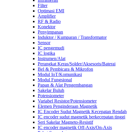
Inframerah
Filter
Optimasi EMI
Amplifier
RF & Radio
Konektor
Penyimpanan
Induktor / Kumparan / Transformator
Sensor
IC pengemudi
IC logika
Instrumen/Alat
Perangkat Keras/Solder/Aksesoris/Baterai
Bel & Pembicara & Mikrofon
Modul IoT/Komunikasi
Modul Fungsional
Papan & Alat Pengembangan
Sakelar Buluh
Potensiometer
Variabel Resistor/Potensiometer
Elemen Penginderaan Magnetik
IC Encoder Sudut Magnetik Kecepatan Rendah
IC encoder sudut magnetik berkecepatan tinggi
Seri Sakelar Magneto-Resistif
IC encoder magnetik Off-Axis/On-Axis