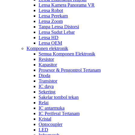
Lensa Kamera Panorama VR
Lensa Robot
Lensa Perekam
Lensa Zoom
Tanpa Lensa Distorsi
Lensa Sudut Lebar
Lensa HD
Lensa OEM
Komponen elektronik
Semua Komponen Elektronik
Resistor
Kapasitor
Prosesor & Pengontrol Tertanam
Dioda
Transistor
IC daya
Sekering
Sakelar tombol tekan
Relai
IC antarmuka
IC Periferal Tertanam
Kristal
Optocoupler
LED