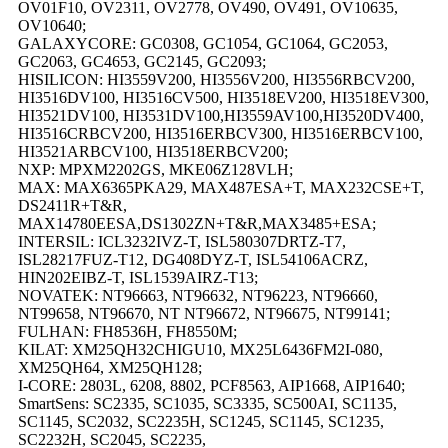
OV01F10, OV2311, OV2778, OV490, OV491, OV10635,
OV10640;
GALAXYCORE: GC0308, GC1054, GC1064, GC2053,
GC2063, GC4653, GC2145, GC2093;
HISILICON: HI3559V200, HI3556V200, HI3556RBCV200,
HI3516DV100, HI3516CV500, HI3518EV200, HI3518EV300,
HI3521DV100, HI3531DV100,HI3559AV100,HI3520DV400,
HI3516CRBCV200, HI3516ERBCV300, HI3516ERBCV100,
HI3521ARBCV100, HI3518ERBCV200;
NXP: MPXM2202GS, MKE06Z128VLH;
MAX: MAX6365PKA29, MAX487ESA+T, MAX232CSE+T,
DS2411R+T&R,
MAX14780EESA,DS1302ZN+T&R,MAX3485+ESA;
INTERSIL: ICL3232IVZ-T, ISL580307DRTZ-T7,
ISL28217FUZ-T12, DG408DYZ-T, ISL54106ACRZ,
HIN202EIBZ-T, ISL1539AIRZ-T13;
NOVATEK: NT96663, NT96632, NT96223, NT96660,
NT99658, NT96670, NT NT96672, NT96675, NT99141;
FULHAN: FH8536H, FH8550M;
KILAT: XM25QH32CHIGU10, MX25L6436FM2I-080,
XM25QH64, XM25QH128;
I-CORE: 2803L, 6208, 8802, PCF8563, AIP1668, AIP1640;
SmartSens: SC2335, SC1035, SC3335, SC500AI, SC1135,
SC1145, SC2032, SC2235H, SC1245, SC1145, SC1235,
SC2232H, SC2045, SC2235,