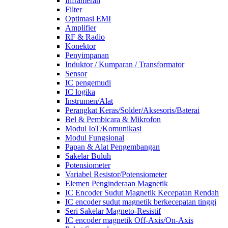
Inframerah
Filter
Optimasi EMI
Amplifier
RF & Radio
Konektor
Penyimpanan
Induktor / Kumparan / Transformator
Sensor
IC pengemudi
IC logika
Instrumen/Alat
Perangkat Keras/Solder/Aksesoris/Baterai
Bel & Pembicara & Mikrofon
Modul IoT/Komunikasi
Modul Fungsional
Papan & Alat Pengembangan
Sakelar Buluh
Potensiometer
Variabel Resistor/Potensiometer
Elemen Penginderaan Magnetik
IC Encoder Sudut Magnetik Kecepatan Rendah
IC encoder sudut magnetik berkecepatan tinggi
Seri Sakelar Magneto-Resistif
IC encoder magnetik Off-Axis/On-Axis