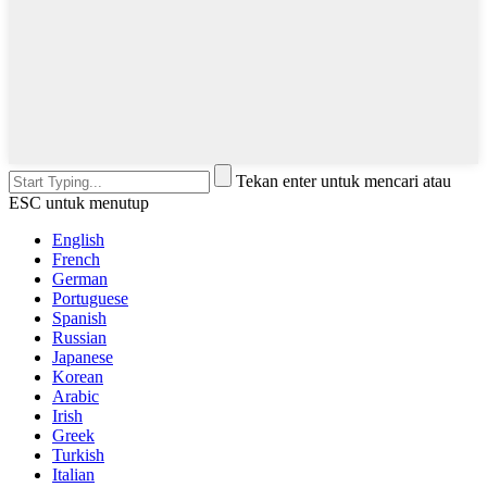
Tekan enter untuk mencari atau
ESC untuk menutup
English
French
German
Portuguese
Spanish
Russian
Japanese
Korean
Arabic
Irish
Greek
Turkish
Italian