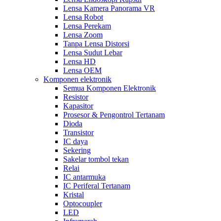
Lensa Kamera Panorama VR
Lensa Robot
Lensa Perekam
Lensa Zoom
Tanpa Lensa Distorsi
Lensa Sudut Lebar
Lensa HD
Lensa OEM
Komponen elektronik
Semua Komponen Elektronik
Resistor
Kapasitor
Prosesor & Pengontrol Tertanam
Dioda
Transistor
IC daya
Sekering
Sakelar tombol tekan
Relai
IC antarmuka
IC Periferal Tertanam
Kristal
Optocoupler
LED