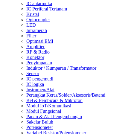
IC antarmuka
IC Periferal Tertanam
Kristal
Optocoupler
LED
Inframerah
Filter
Optimasi EMI
Amplifier
RF & Radio
Konektor
Penyimpanan
Induktor / Kumparan / Transformator
Sensor
IC pengemudi
IC logika
Instrumen/Alat
Perangkat Keras/Solder/Aksesoris/Baterai
Bel & Pembicara & Mikrofon
Modul IoT/Komunikasi
Modul Fungsional
Papan & Alat Pengembangan
Sakelar Buluh
Potensiometer
Variabel Resistor/Potensiometer