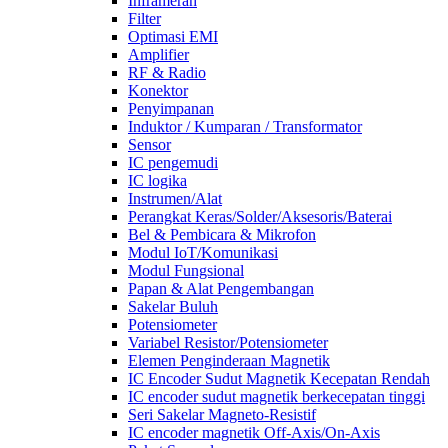
Inframerah
Filter
Optimasi EMI
Amplifier
RF & Radio
Konektor
Penyimpanan
Induktor / Kumparan / Transformator
Sensor
IC pengemudi
IC logika
Instrumen/Alat
Perangkat Keras/Solder/Aksesoris/Baterai
Bel & Pembicara & Mikrofon
Modul IoT/Komunikasi
Modul Fungsional
Papan & Alat Pengembangan
Sakelar Buluh
Potensiometer
Variabel Resistor/Potensiometer
Elemen Penginderaan Magnetik
IC Encoder Sudut Magnetik Kecepatan Rendah
IC encoder sudut magnetik berkecepatan tinggi
Seri Sakelar Magneto-Resistif
IC encoder magnetik Off-Axis/On-Axis