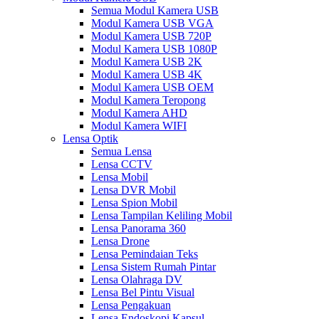
Semua Modul Kamera USB
Modul Kamera USB VGA
Modul Kamera USB 720P
Modul Kamera USB 1080P
Modul Kamera USB 2K
Modul Kamera USB 4K
Modul Kamera USB OEM
Modul Kamera Teropong
Modul Kamera AHD
Modul Kamera WIFI
Lensa Optik
Semua Lensa
Lensa CCTV
Lensa Mobil
Lensa DVR Mobil
Lensa Spion Mobil
Lensa Tampilan Keliling Mobil
Lensa Panorama 360
Lensa Drone
Lensa Pemindaian Teks
Lensa Sistem Rumah Pintar
Lensa Olahraga DV
Lensa Bel Pintu Visual
Lensa Pengakuan
Lensa Endoskopi Kapsul