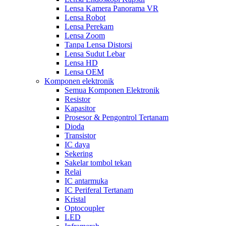
Lensa Kamera Panorama VR
Lensa Robot
Lensa Perekam
Lensa Zoom
Tanpa Lensa Distorsi
Lensa Sudut Lebar
Lensa HD
Lensa OEM
Komponen elektronik
Semua Komponen Elektronik
Resistor
Kapasitor
Prosesor & Pengontrol Tertanam
Dioda
Transistor
IC daya
Sekering
Sakelar tombol tekan
Relai
IC antarmuka
IC Periferal Tertanam
Kristal
Optocoupler
LED