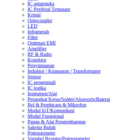
IC antarmuka
IC Periferal Tertanam
Kristal
Optocoupler
LED
Inframerah
Filter
Optimasi EMI
Amplifier
RF & Radio
Konektor
Penyimpanan
Induktor / Kumparan / Transformator
Sensor
IC pengemudi
IC logika
Instrumen/Alat
Perangkat Keras/Solder/Aksesoris/Baterai
Bel & Pembicara & Mikrofon
Modul IoT/Komunikasi
Modul Fungsional
Papan & Alat Pengembangan
Sakelar Buluh
Potensiometer
Variabel Resistor/Potensiometer