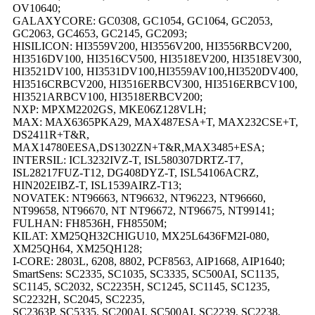
OV10640;
GALAXYCORE: GC0308, GC1054, GC1064, GC2053,
GC2063, GC4653, GC2145, GC2093;
HISILICON: HI3559V200, HI3556V200, HI3556RBCV200,
HI3516DV100, HI3516CV500, HI3518EV200, HI3518EV300,
HI3521DV100, HI3531DV100,HI3559AV100,HI3520DV400,
HI3516CRBCV200, HI3516ERBCV300, HI3516ERBCV100,
HI3521ARBCV100, HI3518ERBCV200;
NXP: MPXM2202GS, MKE06Z128VLH;
MAX: MAX6365PKA29, MAX487ESA+T, MAX232CSE+T,
DS2411R+T&R,
MAX14780EESA,DS1302ZN+T&R,MAX3485+ESA;
INTERSIL: ICL3232IVZ-T, ISL580307DRTZ-T7,
ISL28217FUZ-T12, DG408DYZ-T, ISL54106ACRZ,
HIN202EIBZ-T, ISL1539AIRZ-T13;
NOVATEK: NT96663, NT96632, NT96223, NT96660,
NT99658, NT96670, NT NT96672, NT96675, NT99141;
FULHAN: FH8536H, FH8550M;
KILAT: XM25QH32CHIGU10, MX25L6436FM2I-080,
XM25QH64, XM25QH128;
I-CORE: 2803L, 6208, 8802, PCF8563, AIP1668, AIP1640;
SmartSens: SC2335, SC1035, SC3335, SC500AI, SC1135,
SC1145, SC2032, SC2235H, SC1245, SC1145, SC1235,
SC2232H, SC2045, SC2235,
SC2363P, SC5335, SC200AI, SC500AI, SC2239, SC2238,