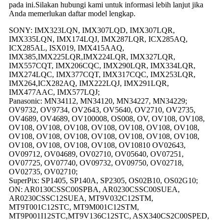
pada ini.Silakan hubungi kami untuk informasi lebih lanjut jika
Anda memerlukan daftar model lengkap.
SONY: IMX323LQN, IMX307LQD, IMX307LQR,
IMX335LQN, IMX174LQJ, IMX287LQR, ICX285AQ,
ICX285AL, ISX019, IMX415AAQ,
IMX385,IMX225LQR,IMX224LQR, IMX327LQR,
IMX557CQT, IMX206CQC, IMX290LQR, IMX334LQR,
IMX274LQC, IMX377CQT, IMX317CQC, IMX253LQR,
IMX264,ICX282AQ, IMX222LQJ, IMX291LQR,
IMX477AAC, IMX577LQJ;
Panasonic: MN34112, MN34120, MN34227, MN34229;
OV9732, OV9734, OV2643, OV5640, OV2710, OV2735,
OV4689, OV4689, OV100008, OS008, OV, OV108, OV108,
OV108, OV108, OV108, OV108, OV108, OV108, OV108,
OV108, OV108, OV108, OV108, OV108, OV108, OV108,
OV108, OV108, OV108, OV108, OV10810 OV02643,
OV09712, OV04689, OV02710, OV05640, OV07251,
OV07725, OV07740, OV09732, OV09750, OV02718,
OV02735, OV02710;
SuperPix: SP1405, SP140A, SP2305, OS02B10, OS02G10;
ON: AR0130CSSC00SPBA, AR0230CSSC00SUEA,
AR0230CSSC12SUEA, MT9V032C12STM,
MT9T001C12STC, MT9M001C12STM,
MT9P001I12STC,MT9V136C12STC, ASX340CS2C00SPED,