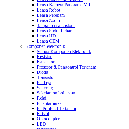
Lensa Kamera Panorama VR
Lensa Robot
Lensa Perekam
Lensa Zoom
Tanpa Lensa Distorsi
Lensa Sudut Lebar
Lensa HD
Lensa OEM
Komponen elektronik
Semua Komponen Elektronik
Resistor
Kapasitor
Prosesor & Pengontrol Tertanam
Dioda
Transistor
IC daya
Sekering
Sakelar tombol tekan
Relai
IC antarmuka
IC Periferal Tertanam
Kristal
Optocoupler
LED