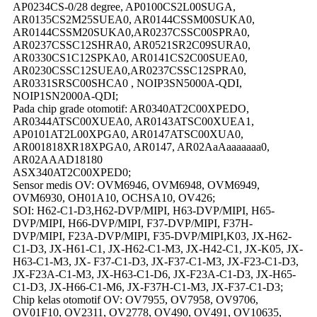
AP0234CS-0/28 degree, AP0100CS2L00SUGA,
AR0135CS2M25SUEA0, AR0144CSSM00SUKA0,
AR0144CSSM20SUKA0,AR0237CSSC00SPRA0,
AR0237CSSC12SHRA0, AR0521SR2C09SURA0,
AR0330CS1C12SPKA0, AR0141CS2C00SUEA0,
AR0230CSSC12SUEA0,AR0237CSSC12SPRA0,
AR0331SRSC00SHCA0 , NOIP3SN5000A-QDI,
NOIP1SN2000A-QDI;
Pada chip grade otomotif: AR0340AT2C00XPEDO,
AR0344ATSC00XUEA0, AR0143ATSC00XUEA1,
AP0101AT2L00XPGA0, AR0147ATSC00XUA0,
AR001818XR18XPGA0, AR0147, AR02AaAaaaaaaa0,
AR02AAAD18180
ASX340AT2C00XPED0;
Sensor medis OV: OVM6946, OVM6948, OVM6949,
OVM6930, OH01A10, OCHSA10, OV426;
SOI: H62-C1-D3,H62-DVP/MIPI, H63-DVP/MIPI, H65-
DVP/MIPI, H66-DVP/MIPI, F37-DVP/MIPI, F37H-
DVP/MIPI, F23A-DVP/MIPI, F35-DVP/MIPI,K03, JX-H62-
C1-D3, JX-H61-C1, JX-H62-C1-M3, JX-H42-C1, JX-K05, JX-
H63-C1-M3, JX- F37-C1-D3, JX-F37-C1-M3, JX-F23-C1-D3,
JX-F23A-C1-M3, JX-H63-C1-D6, JX-F23A-C1-D3, JX-H65-
C1-D3, JX-H66-C1-M6, JX-F37H-C1-M3, JX-F37-C1-D3;
Chip kelas otomotif OV: OV7955, OV7958, OV9706,
OV01F10, OV2311, OV2778, OV490, OV491, OV10635,