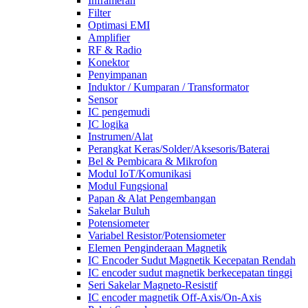
Inframerah
Filter
Optimasi EMI
Amplifier
RF & Radio
Konektor
Penyimpanan
Induktor / Kumparan / Transformator
Sensor
IC pengemudi
IC logika
Instrumen/Alat
Perangkat Keras/Solder/Aksesoris/Baterai
Bel & Pembicara & Mikrofon
Modul IoT/Komunikasi
Modul Fungsional
Papan & Alat Pengembangan
Sakelar Buluh
Potensiometer
Variabel Resistor/Potensiometer
Elemen Penginderaan Magnetik
IC Encoder Sudut Magnetik Kecepatan Rendah
IC encoder sudut magnetik berkecepatan tinggi
Seri Sakelar Magneto-Resistif
IC encoder magnetik Off-Axis/On-Axis